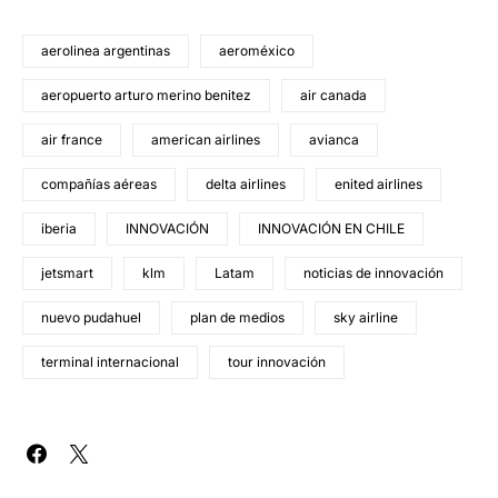
aerolinea argentinas
aeroméxico
aeropuerto arturo merino benitez
air canada
air france
american airlines
avianca
compañías aéreas
delta airlines
enited airlines
iberia
INNOVACIÓN
INNOVACIÓN EN CHILE
jetsmart
klm
Latam
noticias de innovación
nuevo pudahuel
plan de medios
sky airline
terminal internacional
tour innovación