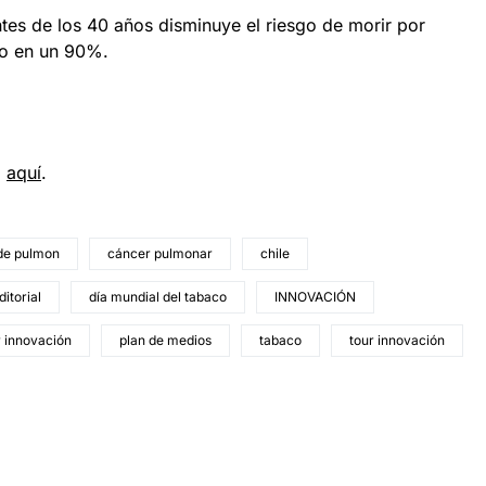
tes de los 40 años disminuye el riesgo de morir por
co en un 90%.
d
aquí
.
de pulmon
cáncer pulmonar
chile
itorial
día mundial del tabaco
INNOVACIÓN
r innovación
plan de medios
tabaco
tour innovación