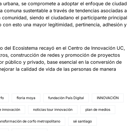
a urbana, se compromete a adoptar el enfoque de ciudad
na comuna sustentable a través de tendencias asociadas a
la comunidad, siendo el ciudadano el participante principal
 con esto una mayor legitimidad, pertinencia, adhesión y
do del Ecosistema recayó en el Centro de Innovación UC,
os, construcción de redes y promoción de proyectos
or público y privado, base esencial en la conversión de
mejorar la calidad de vida de las personas de manera
rfo
floria moya
fundación País Digital
INNOVACIÓN
de innovación
noticias tour innovación
plan de medios
ansformación de corfo metropolitano
sé santiago