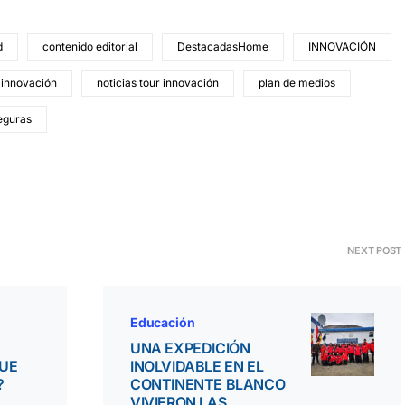
d
contenido editorial
DestacadasHome
INNOVACIÓN
 innovación
noticias tour innovación
plan de medios
eguras
NEXT POST
Educación
UNA EXPEDICIÓN
QUE
INOLVIDABLE EN EL
?
CONTINENTE BLANCO
VIVIERON LAS