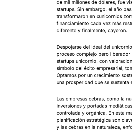
de mil millones de dólares, fue v
startups. Sin embargo, el año pa
transformaron en «unicornios zom
financiamiento cada vez más res
diferente y finalmente, cayeron.
Despojarse del ideal del unicorni
proceso complejo pero liberador
startups unicornio, con valoracio
símbolo del éxito empresarial, tom
Optamos por un crecimiento soste
una prosperidad que se sustenta e
Las empresas cebras, como la nue
inversiones y portadas mediática
controlada y orgánica. En esta m
planificación estratégica son clav
y las cebras en la naturaleza, en