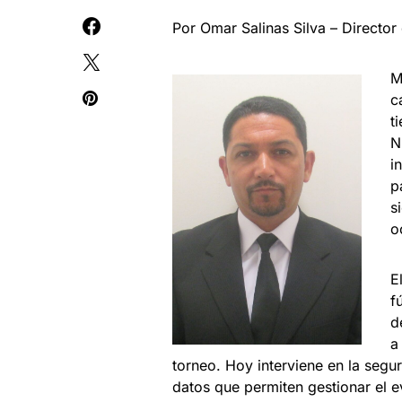
Por Omar Salinas Silva – Director
M
c
t
N
i
p
s
o
E
f
d
a
torneo. Hoy interviene en la seguri
datos que permiten gestionar el e