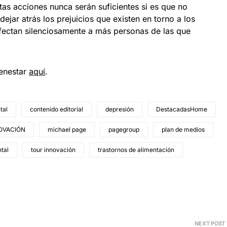
tas acciones nunca serán suficientes si es que no
ejar atrás los prejuicios que existen en torno a los
ectan silenciosamente a más personas de las que
ienestar
aquí
.
tal
contenido editorial
depresión
DestacadasHome
OVACIÓN
michael page
pagegroup
plan de medios
tal
tour innovación
trastornos de alimentación
NEXT POST