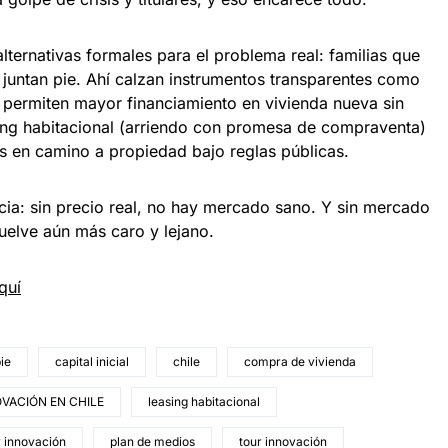
lternativas formales para el problema real: familias que
juntan pie. Ahí calzan instrumentos transparentes como
 permiten mayor financiamiento en vivienda nueva sin
sing habitacional (arriendo con promesa de compraventa)
s en camino a propiedad bajo reglas públicas.
ncia: sin precio real, no hay mercado sano. Y sin mercado
vuelve aún más caro y lejano.
quí
ie
capital inicial
chile
compra de vivienda
VACIÓN EN CHILE
leasing habitacional
r innovación
plan de medios
tour innovación