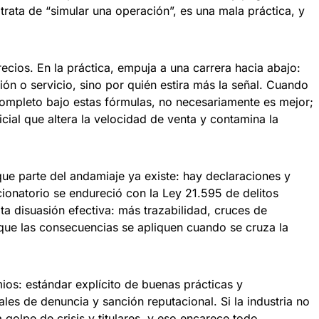
 trata de “simular una operación”, es una mala práctica, y
ecios. En la práctica, empuja a una carrera hacia abajo:
ón o servicio, sino por quién estira más la señal. Cuando
completo bajo estas fórmulas, no necesariamente es mejor;
cial que altera la velocidad de venta y contamina la
ue parte del andamiaje ya existe: hay declaraciones y
cionatorio se endureció con la Ley 21.595 de delitos
ta disuasión efectiva: más trazabilidad, cruces de
que las consecuencias se apliquen cuando se cruza la
ios: estándar explícito de buenas prácticas y
es de denuncia y sanción reputacional. Si la industria no
 golpe de crisis y titulares, y eso encarece todo.