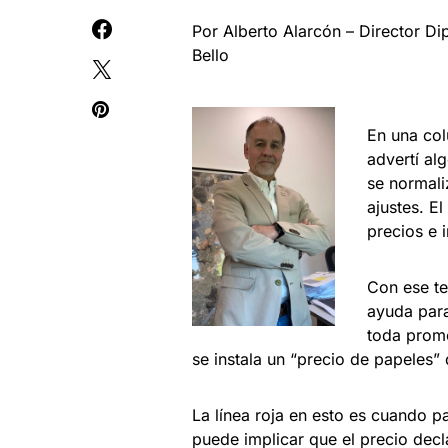
Por Alberto Alarcón – Director Di
Bello
En una col
advertí al
se normali
ajustes. E
precios e 
Con ese te
ayuda para
toda prom
se instala un “precio de papeles” 
La línea roja en esto es cuando pa
puede implicar que el precio dec