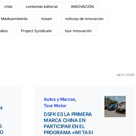
chile
contenido editorial
INNOVACIÓN
e Medioambiente
nissan
noticias de innovación
edios
Project Syndicate
tour innovación
NEXT POST
Autos y Marcas
Tour Motor
N
DSFK ES LA PRIMERA
MARCA CHINA EN
S
PARTICIPAR EN EL
NO
PROGRAMA «MI TAXI