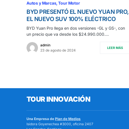
Autos y Marcas
Tour Motor
BYD PRESENTÓ EL NUEVO YUAN PRO,
EL NUEVO SUV 100% ELÉCTRICO
BYD Yuan Pro llega en dos versiones -GL y GS-, con
un precio que va desde los $24.990.000.…
admin
LEER MÁS
23 de agosto de 2024
TOUR INNOVACIÓN
Una Empresa de
Plan de Medios
Isidora Goyenechea #3000, oficina 2407