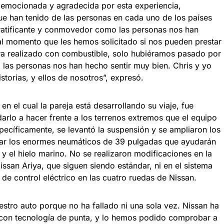
y emocionada y agradecida por esta experiencia,
ue han tenido de las personas en cada uno de los países
ratificante y conmovedor como las personas nos han
 al momento que les hemos solicitado si nos pueden prestar
era realizado con combustible, solo hubiéramos pasado por
 las personas nos han hecho sentir muy bien. Chris y yo
storias, y ellos de nosotros”, expresó.
n el cual la pareja está desarrollando su viaje, fue
rlo a hacer frente a los terrenos extremos que el equipo
specíficamente, se levantó la suspensión y se ampliaron los
ar los enormes neumáticos de 39 pulgadas que ayudarán
e y el hielo marino. No se realizaron modificaciones en la
Nissan Ariya, que siguen siendo estándar, ni en el sistema
e control eléctrico en las cuatro ruedas de Nissan.
tro auto porque no ha fallado ni una sola vez. Nissan ha
 con tecnología de punta, y lo hemos podido comprobar a