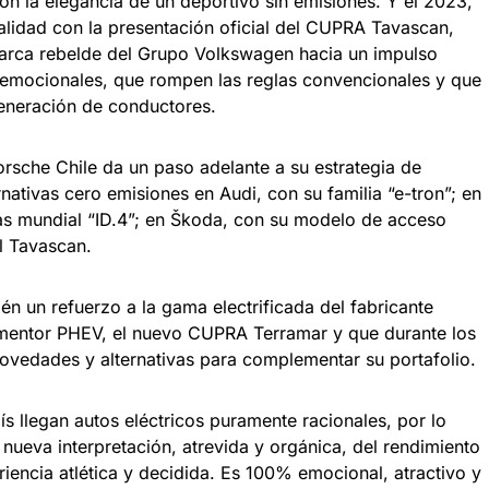
n la elegancia de un deportivo sin emisiones. Y el 2023,
realidad con la presentación oficial del CUPRA Tavascan,
 marca rebelde del Grupo Volkswagen hacia un impulso
 emocionales, que rompen las reglas convencionales y que
generación de conductores.
rsche Chile da un paso adelante a su estrategia de
ernativas cero emisiones en Audi, con su familia “e-tron”; en
as mundial “ID.4”; en Škoda, con su modelo de acceso
el Tavascan.
 un refuerzo a la gama electrificada del fabricante
rmentor PHEV, el nuevo CUPRA Terramar y que durante los
ovedades y alternativas para complementar su portafolio.
 llegan autos eléctricos puramente racionales, por lo
ueva interpretación, atrevida y orgánica, del rendimiento
ariencia atlética y decidida. Es 100% emocional, atractivo y