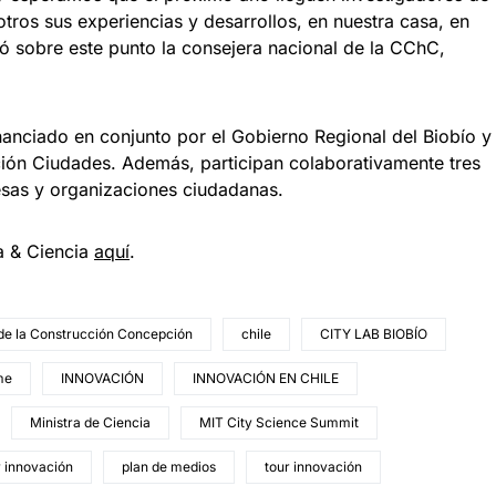
otros sus experiencias y desarrollos, en nuestra casa, en
só sobre este punto la consejera nacional de la CChC,
nanciado en conjunto por el Gobierno Regional del Biobío y
ión Ciudades. Además, participan colaborativamente tres
esas y organizaciones ciudadanas.
a & Ciencia
aqu
í
.
de la Construcción Concepción
chile
CITY LAB BIOBÍO
me
INNOVACIÓN
INNOVACIÓN EN CHILE
Ministra de Ciencia
MIT City Science Summit
r innovación
plan de medios
tour innovación