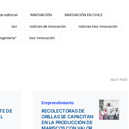
do editorial
INNOVACIÓN
INNOVACIÓN EN CHILE
isci
noticias de innovación
noticias tour innovación
Ingeniería"
tour innovación
NEXT POST
Emprendimiento
TE DE
RECOLECTORAS DE
AL
ORILLAS SE CAPACITAN
EN LA PRODUCCIÓN DE
MARISCOS CON VALOR