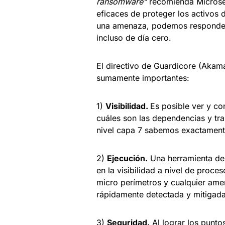
ransomware”
recomienda Microse
eficaces de proteger los activos d
una amenaza, podemos responder 
incluso de día cero.
El directivo de Guardicore (Akam
sumamente importantes:
1)
Visibilidad.
Es posible ver y c
cuáles son las dependencias y traz
nivel capa 7 sabemos exactamente
2)
Ejecución.
Una herramienta de
en la visibilidad a nivel de proc
micro perímetros y cualquier amen
rápidamente detectada y mitigada
3)
Seguridad.
Al lograr los punt