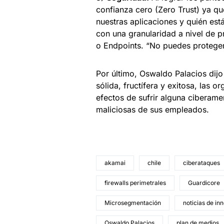
confianza cero (Zero Trust) ya q
nuestras aplicaciones y quién es
con una granularidad a nivel de 
o Endpoints. “No puedes proteger
Por último, Oswaldo Palacios dij
sólida, fructífera y exitosa, las 
efectos de sufrir alguna ciberam
maliciosas de sus empleados.
akamai
chile
ciberataques
firewalls perimetrales
Guardicore
Microsegmentación
noticias de in
Oswaldo Palacios
plan de medios