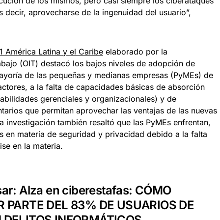
ecución de los mismos, pero casi siempre los ciberataques
es decir, aprovecharse de la ingenuidad del usuario”,
 América Latina y el Caribe
elaborado por la
abajo (OIT) destacó los bajos niveles de adopción de
 mayoría de las pequeñas y medianas empresas (PyMEs) de
factores, a la falta de capacidades básicas de absorción
abilidades gerenciales y organizacionales) y de
tarios que permitan aprovechar las ventajas de las nuevas
a investigación también resaltó que las PyMEs enfrentan,
os en materia de seguridad y privacidad debido a la falta
se en la materia.
sar:
Alza en ciberestafas: CÓMO
R PARTE DEL 83% DE USUARIOS DE
 DELITOS INFORMÁTICOS