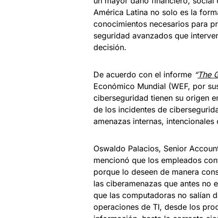
un mayor daño financiero, social 
América Latina no solo es la form
conocimientos necesarios para pr
seguridad avanzados que interve
decisión.
De acuerdo con el informe
“
The G
Económico Mundial (WEF, por sus 
ciberseguridad tienen su origen 
de los incidentes de cibersegurid
amenazas internas, intencionales 
Oswaldo Palacios, Senior Account
mencionó que los empleados conti
porque lo deseen de manera consc
las ciberamenazas que antes no 
que las computadoras no salían de
operaciones de TI, desde los pro