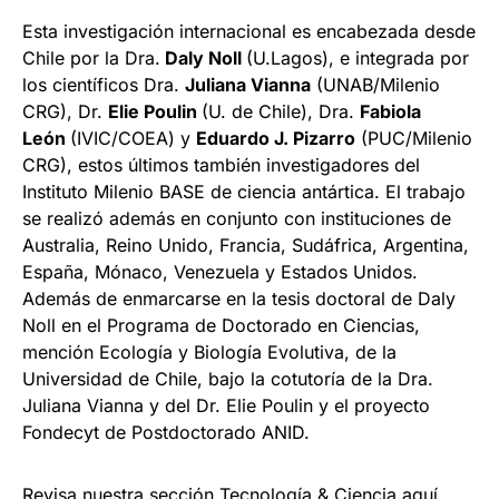
Esta investigación internacional es encabezada desde
Chile por la Dra.
Daly Noll
(U.Lagos), e integrada por
los científicos Dra.
Juliana Vianna
(UNAB/Milenio
CRG), Dr.
Elie Poulin
(U. de Chile), Dra.
Fabiola
León
(IVIC/COEA) y
Eduardo J. Pizarro
(PUC/Milenio
CRG), estos últimos también investigadores del
Instituto Milenio BASE de ciencia antártica. El trabajo
se realizó además en conjunto con instituciones de
Australia, Reino Unido, Francia, Sudáfrica, Argentina,
España, Mónaco, Venezuela y Estados Unidos.
Además de enmarcarse en la tesis doctoral de Daly
Noll en el Programa de Doctorado en Ciencias,
mención Ecología y Biología Evolutiva, de la
Universidad de Chile, bajo la cotutoría de la Dra.
Juliana Vianna y del Dr. Elie Poulin y el proyecto
Fondecyt de Postdoctorado ANID.
Revisa nuestra sección Tecnología & Ciencia
aqu
í
.