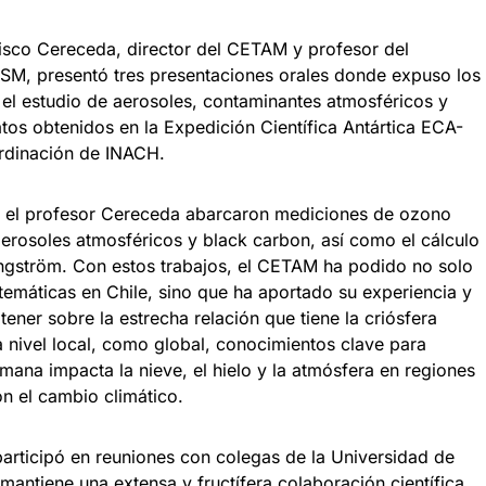
cisco Cereceda, director del CETAM y profesor del
SM, presentó tres presentaciones orales donde expuso los
 el estudio de aerosoles, contaminantes atmosféricos y
atos obtenidos en la Expedición Científica Antártica ECA-
ordinación de INACH.
r el profesor Cereceda abarcaron mediciones de ozono
aerosoles atmosféricos y black carbon, así como el cálculo
ngström. Con estos trabajos, el CETAM ha podido no solo
temáticas en Chile, sino que ha aportado su experiencia y
ener sobre la estrecha relación que tiene la criósfera
 a nivel local, como global, conocimientos clave para
ana impacta la nieve, el hielo y la atmósfera en regiones
n el cambio climático.
participó en reuniones con colegas de la Universidad de
ntiene una extensa y fructífera colaboración científica,