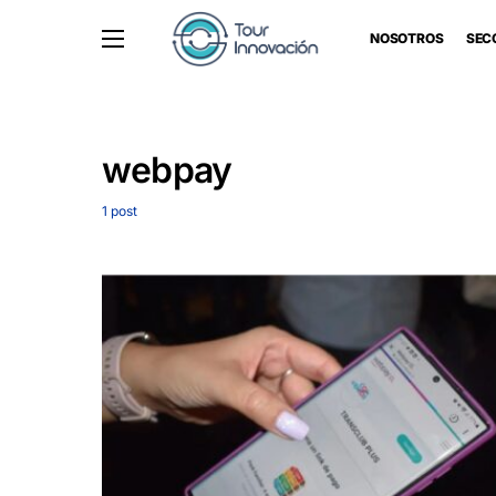
NOSOTROS
SEC
webpay
1 post