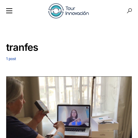
tranfes
1 post