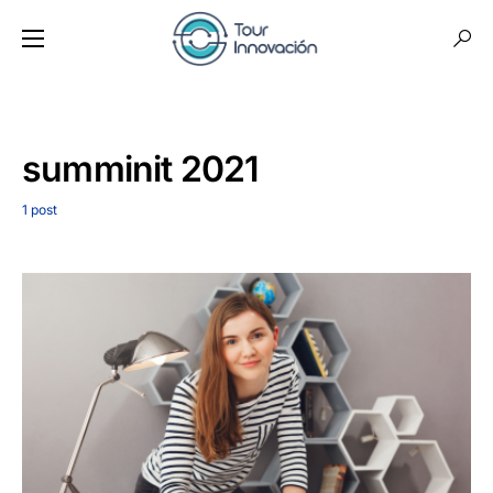
summinit 2021
1 post