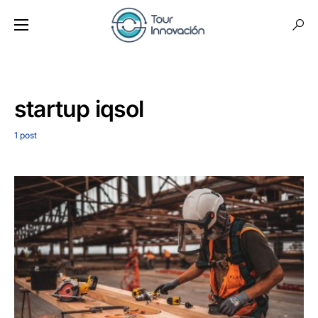
startup iqsol
1 post