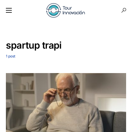
spartup trapi
1 post