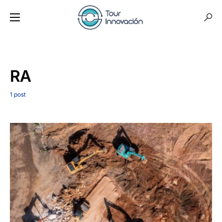
RA
1 post