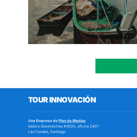
TOUR INNOVACIÓN
Una Empresa de
Plan de Medios
Isidora Goyenechea #3000, oficina 2407
Las Condes, Santiago