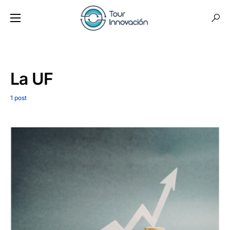
La UF
1 post