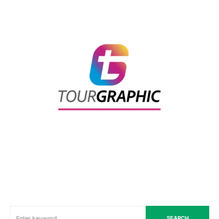
SEARCH