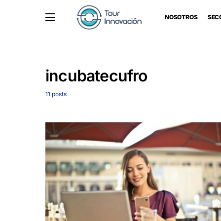
NOSOTROS
SEC
incubatecufro
11 posts