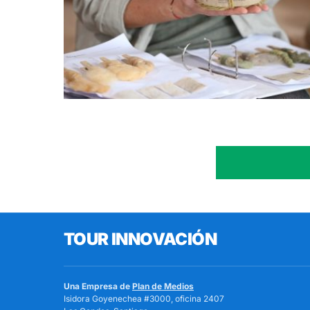
TOUR INNOVACIÓN
Una Empresa de
Plan de Medios
Isidora Goyenechea #3000, oficina 2407