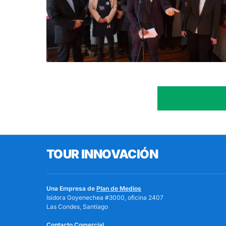
TOUR INNOVACIÓN
Una Empresa de
Plan de Medios
Isidora Goyenechea #3000, oficina 2407
Las Condes, Santiago
Contacto Comercial