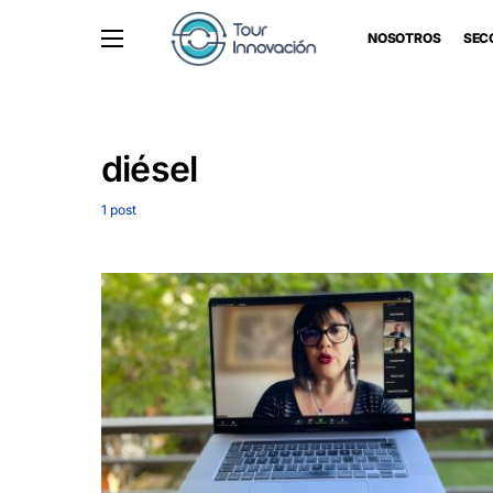
NOSOTROS
SEC
diésel
1 post