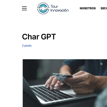
NOSOTROS
SEC
Char GPT
2 posts