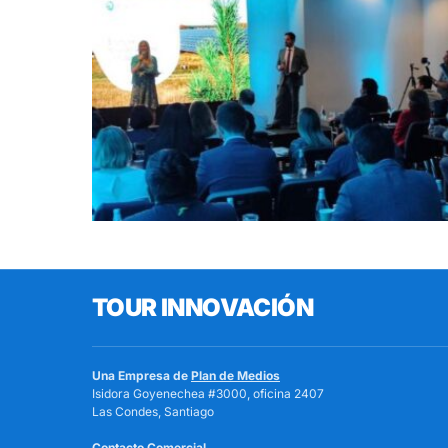
TOUR INNOVACIÓN
Una Empresa de
Plan de Medios
Isidora Goyenechea #3000, oficina 2407
Las Condes, Santiago
Contacto Comercial