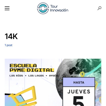
14K
1 post