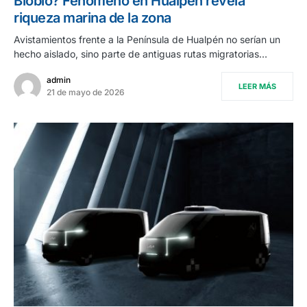
Biobío? Fenómeno en Hualpén revela
riqueza marina de la zona
Avistamientos frente a la Península de Hualpén no serían un
hecho aislado, sino parte de antiguas rutas migratorias…
admin
LEER MÁS
21 de mayo de 2026