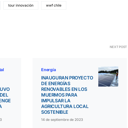
tour innovación
wwf chile
NEXT POST
tal
Energía
INAUGURAN PROYECTO
DE ENERGÍAS
TUVO
RENOVABLES EN LOS
 DEL
MUERMOS PARA
ENGE
IMPULSAR LA
A
AGRICULTURA LOCAL
SOSTENIBLE
23
14 de septiembre de 2023