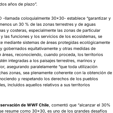
 dos años de plazo”.
D -llamada coloquialmente 30×30- establece “garantizar y
 menos un 30 % de las zonas terrestres y de aguas
nas y costeras, especialmente las zonas de particular
y las funciones y los servicios de los ecosistemas, se
te mediante sistemas de áreas protegidas ecológicamente
 y gobernados equitativamente y otras medidas de
 áreas, reconociendo, cuando proceda, los territorios
stén integradas a los paisajes terrestres, marinos y
or, asegurando paralelamente “que toda utilización
chas zonas, sea plenamente coherente con la obtención de
nociendo y respetando los derechos de los pueblos
s, incluidos aquellos relativos a sus territorios
onservación de WWF Chile
, comentó que “alcanzar el 30%
 se resume como 30×30, es uno de los grandes desafíos