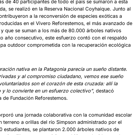
ás de 40 participantes de todo el país se sumaron a esta
ada, se realizó en la Reserva Nacional Coyhaique. Junto al
ontribuyeron a la reconversión de especies exóticas a
producidas en el Vivero Reforestemos, el más avanzado de
, y que se suman a los más de 80.000 árboles nativos
to año consecutivo, este esfuerzo contó con el respaldo
opa outdoor comprometida con la recuperación ecológica
ración nativa en la Patagonia parecía un sueño distante.
-privadas y al compromiso ciudadano, vemos ese sueño
oluntariados son el corazón de esta cruzada: allí la
y lo convierte en un esfuerzo colectivo”
, destacó
va de Fundación Reforestemos.
corporó una jornada colaborativa con la comunidad escolar
n terreno a orillas del río Simpson administrado por el
0 estudiantes, se plantaron 2.000 árboles nativos de