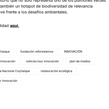
ritorio que no solo representa uno de los pulmones verdes
también un hotspot de biodiversidad de relevancia
ve frente a los desafíos ambientales.
ilidad
aquí
.
yhaique
fundación reforestemos
INNOVACIÓN
 innovación
noticias tour innovación
plan de medios
a Nacional Coyhaique
restauración ecológica
ur innovación