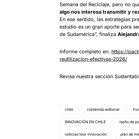
Semana del Reciclaje, pero no q
algo nos interesa transmitir y r
En ese sentido, las estrategias pr
estudio es un gran aporte para se
de Sudamérica”, finaliza
Alejandra
Informe completo en:
https://pac
reutilizacion-efectivas-2026/
Revisa nuestra sección Sustentab
chile
contenido editorial
Fun
INNOVACIÓN EN CHILE
iseño de po
noticias tour innovación
plan de m