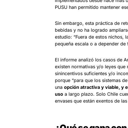
implementados desde hace más de
PUSU han permitido mantener ese
Sin embargo, esta práctica de re
bebidas y no ha logrado ampliars
estudio: “Fuera de estos nichos, l
pequeña escala o a depender de fi
El informe analizó los casos de A
existen normativas y/o leyes que 
sinincentivos suficientes y/o inco
porque “para que los sistemas de
una
opción atractiva y viable, 
uso
a largo plazo. Solo Chile cue
envases que están exentos de las t
¿Qué se gana con 