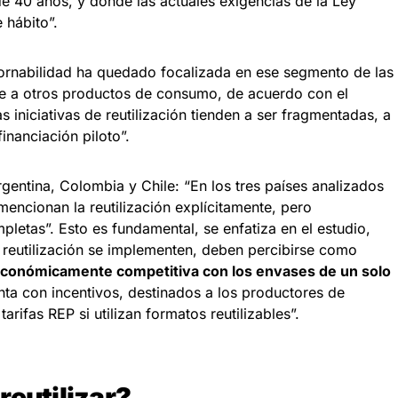
 40 años, y donde las actuales exigencias de la Ley
 hábito”.
tornabilidad ha quedado focalizada en ese segmento de las
e a otros productos de consumo, de acuerdo con el
as iniciativas de reutilización tienden a ser fragmentadas, a
nanciación piloto”.
rgentina, Colombia y Chile: “En los tres países analizados
mencionan la reutilización explícitamente, pero
mpletas”. Esto es fundamental, se enfatiza en el estudio,
 reutilización se implementen, deben percibirse como
y económicamente competitiva con los envases de un solo
nta con incentivos, destinados a los productores de
arifas REP si utilizan formatos reutilizables”.
reutilizar?