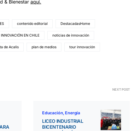
ud & Bienestar
aquí.
ES
contenido editorial
DestacadasHome
INNOVACIÓN EN CHILE
noticias de innovación
ta de Acalis
plan de medios
tour innovación
NEXT POST
Educación
Energía
LICEO INDUSTRIAL
PARA
BICENTENARIO