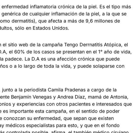
 enfermedad inflamatoria crónica de la piel. Es el tipo más
nérica de cualquier inflamación de la piel, a la que se
 dermatitis), que afecta a más de 9,6 millones de
dultos, sólo en Estados Unidos.
 el sitio web de la campaña Tengo Derrnatitis Atópica, el
D.A, el 60% de los casos se presentan en el 1° año de vida,
 la padece. La D.A es una afección crónica que puede
ños o a lo largo de toda la vida, y puede solaparse con
o, junto a la periodista Camila Pradenas a cargo de la
iente Benjamín Venegas y Andrea Díaz, mamá de Antonia,
monios y experiencias con otros pacientes e interesados que
e es importante esta campaña, en el sentido de poder
ue conozcan su enfermedad, que sepan que existen
hay médicos especialistas para esto, y que en el fondo
s controlada posible, afirma, el también médico cirujano,