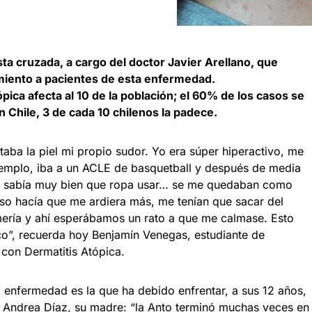
sta cruzada, a cargo del doctor Javier Arellano, que
iento a pacientes de esta enfermedad.
ópica afecta al 10 de la población; el 60% de los casos se
n Chile, 3 de cada 10 chilenos la padece.
aba la piel mi propio sudor. Yo era súper hiperactivo, me
emplo, iba a un ACLE de basquetball y después de media
o sabía muy bien que ropa usar… se me quedaban como
 eso hacía que me ardiera más, me tenían que sacar del
mería y ahí esperábamos un rato a que me calmase. Esto
o”, recuerda hoy Benjamín Venegas, estudiante de
 con Dermatitis Atópica.
 enfermedad es la que ha debido enfrentar, a sus 12 años,
 Andrea Díaz, su madre: “la Anto terminó muchas veces en