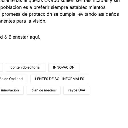
lante las etiquetas UV400 suelen ser falsificadas y sin
a población es a preferir siempre establecimientos
la promesa de protección se cumpla, evitando así daños
entes para la visión.
ud & Bienestar
aquí.
contenido editorial
INNOVACIÓN
ón de Optiland
LENTES DE SOL INFORMALES
r innovación
plan de medios
rayos UVA