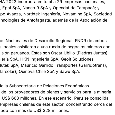
NA 2022 incorpora en total a 29 empresas nacionales,
n, Epol SpA, Nanco 9 SpA y Opendat de Tarapacá; y
upo Avanza, Northtek Ingeniería, Novamine SpA, Sociedad
nologies de Antofagasta, además de la Asociación de
dos Nacionales de Desarrollo Regional, FNDR de ambos
s locales asistieron a una rueda de negocios mineros con
ión peruanos. Estas son Oscar Ubillo (Piedras Juntas),
niería SpA, HKN Ingeniería SpA, Geoit Soluciones
Flutek SpA, Mauricio Garrido Transportes (Garridotrans),
(Tarsolar), Quinova Chile SpA y Sawu SpA.
de la Subsecretaría de Relaciones Económicas
s de los proveedores de bienes y servicios para la minería
s US$ 663 millones. En ese escenario, Perú se consolida
mpresas chilenas de este sector, concentrando cerca del
ríodo con más de US$ 328 millones.