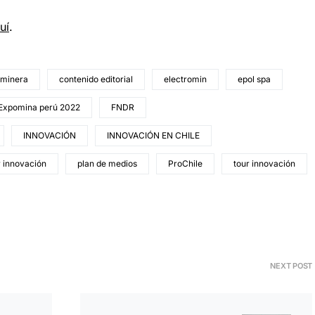
uí
.
 minera
contenido editorial
electromin
epol spa
Expomina perú 2022
FNDR
INNOVACIÓN
INNOVACIÓN EN CHILE
r innovación
plan de medios
ProChile
tour innovación
NEXT POST