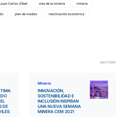
Juan Carlos JObet
mes de la minería
minería
ión
plan de medios
reactivación económica
NEXT POST
Minería
LTIMA
INNOVACIÓN,
NDO
SOSTENIBILIDAD E
DEL
INCLUSIÓN INSPIRAN
S DE
UNA NUEVA SEMANA
VILES
MINERA CEM 2021