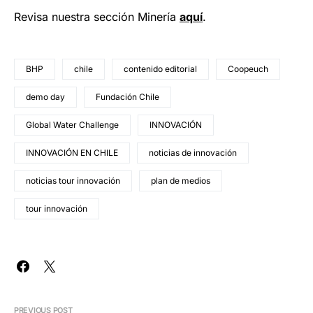
Revisa nuestra sección Minería
a
q
uí
.
BHP
chile
contenido editorial
Coopeuch
demo day
Fundación Chile
Global Water Challenge
INNOVACIÓN
INNOVACIÓN EN CHILE
noticias de innovación
noticias tour innovación
plan de medios
tour innovación
PREVIOUS POST