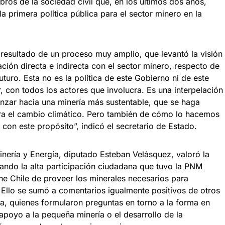
os de la sociedad civil que, en los últimos dos años,
la primera política pública para el sector minero en la
l resultado de un proceso muy amplio, que levantó la visión
ción directa e indirecta con el sector minero, respecto de
turo. Esta no es la política de este Gobierno ni de este
or, con todos los actores que involucra. Es una interpelación
vanzar hacia una minería más sustentable, que se haga
tra el cambio climático. Pero también de cómo lo hacemos
a con este propósito”, indicó el secretario de Estado.
inería y Energía, diputado Esteban Velásquez, valoró la
tando la alta participación ciudadana que tuvo la
PNM
ne Chile de proveer los minerales necesarios para
. Ello se sumó a comentarios igualmente positivos de otros
ia, quienes formularon preguntas en torno a la forma en
poyo a la pequeña minería o el desarrollo de la