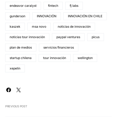
endeavor caralyst
fintech
fj labs
gunderson
INNOVACIÓN
INNOVACIÓN EN CHILE
kaszek
msa novo
noticias de innovación
noticias tour innovación
paypal ventures
picus
plan de medios
servicios financieros
startup chilena
tour innovación
wellington
xepelin
PREVIOUS POST