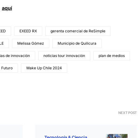
d
aquí
EED
EXEED RX
gerenta comercial de ReSimple
LE
Melissa Gómez
Municipio de Quilicura
ias de innovación
noticias tour innovación
plan de medios
l Futuro
Wake Up Chile 2024
NEXT POST
Tecnología & Ciencia