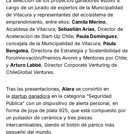
La selección de los proyectos ganadores estuvo a
cargo de un jurado de expertos de la Municipalidad
de Vitacura y representantes del ecosistema de
emprendimiento, entre ellos:
Camila Merino
,
Alcaldesa de Vitacura;
Sebastián Arias
, Director de
Aceleración de Start-Up Chile;
Paula Domínguez
,
concejala de la Municipalidad de Vitacura;
Paula
Bengolea
, Directora de Estrategia y Sostenibilidad de
ForoInnovación/Premios Avonni y Mentores por Chile;
y
Arturo Labbé
, Director Corporate Venturing de
ChileGlobal Ventures.
Tras las presentaciones,
Alara
se convirtió en
la
startup ganadora
en la categoría “Seguridad
Pública” con un dispositivo de alerta personal, en
forma de joya de plata 925, que está compuesto por
un pulsador de cerámica y tres piezas
intercambiables, siendo el botón de pánico más
pequeño del mundo.