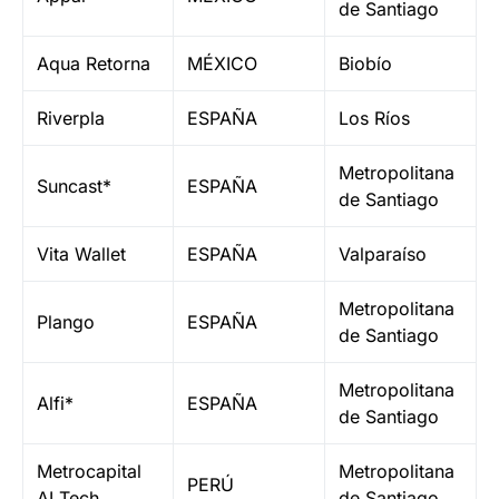
de Santiago
Aqua Retorna
MÉXICO
Biobío
Riverpla
ESPAÑA
Los Ríos
Metropolitana
Suncast*
ESPAÑA
de Santiago
Vita Wallet
ESPAÑA
Valparaíso
Metropolitana
Plango
ESPAÑA
de Santiago
Metropolitana
Alfi*
ESPAÑA
de Santiago
Metrocapital
Metropolitana
PERÚ
AI Tech
de Santiago