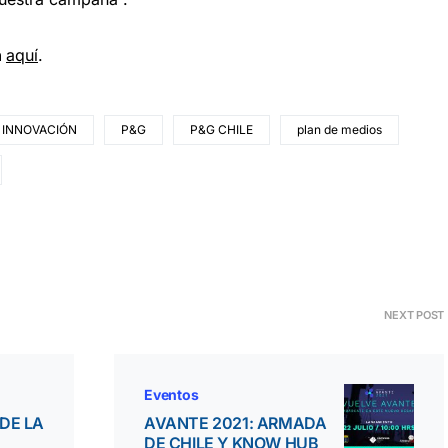
n
aquí
.
INNOVACIÓN
P&G
P&G CHILE
plan de medios
NEXT POST
Eventos
DE LA
AVANTE 2021: ARMADA
DE CHILE Y KNOW HUB