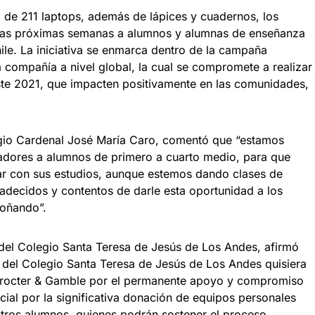
 de 211 laptops, además de lápices y cuadernos, los
 las próximas semanas a alumnos y alumnas de enseñanza
le. La iniciativa se enmarca dentro de la campaña
 compañía a nivel global, la cual se compromete a realizar
te 2021, que impacten positivamente en las comunidades,
gio Cardenal José María Caro, comentó que “estamos
adores a alumnos de primero a cuarto medio, para que
ar con sus estudios, aunque estemos dando clases de
decidos y contentos de darle esta oportunidad a los
soñando”.
 del Colegio Santa Teresa de Jesús de Los Andes, afirmó
del Colegio Santa Teresa de Jesús de Los Andes quisiera
Procter & Gamble por el permanente apoyo y compromiso
cial por la significativa donación de equipos personales
tros alumnos, quienes podrán sostener el proceso