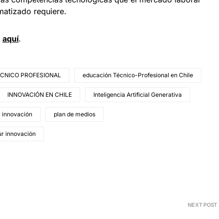
matizado requiere.
n
a
quí
.
CNICO PROFESIONAL
educación Técnico-Profesional en Chile
INNOVACIÓN EN CHILE
Inteligencia Artificial Generativa
r innovación
plan de medios
ur innovación
NEXT POST