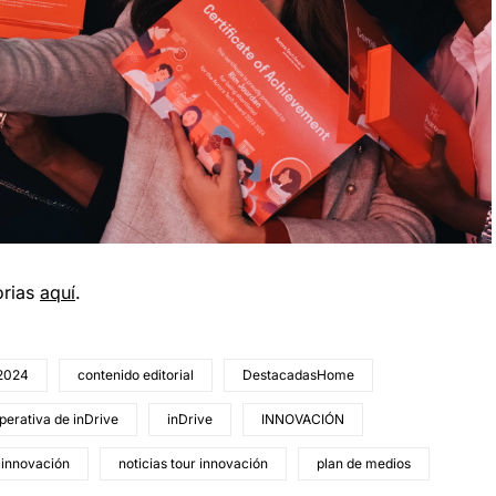
orias
aquí
.
2024
contenido editorial
DestacadasHome
perativa de inDrive
inDrive
INNOVACIÓN
 innovación
noticias tour innovación
plan de medios