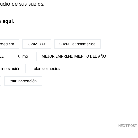
tudio de sus suelos.
ra
aquí
.
prediem
GWM DAY
GWM Latinoamérica
LE
Kilimo
MEJOR EMPRENDIMIENTO DEL AÑO
r innovación
plan de medios
tour innovación
NEXT POST