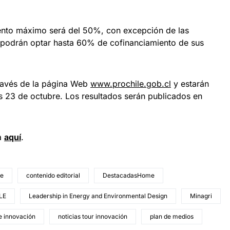
ento máximo será del 50%, con excepción de las
podrán optar hasta 60% de cofinanciamiento de sus
través de la página Web
www.prochile.gob.cl
y estarán
s 23 de octubre. Los resultados serán publicados en
ra
aquí
.
le
contenido editorial
DestacadasHome
LE
Leadership in Energy and Environmental Design
Minagri
de innovación
noticias tour innovación
plan de medios